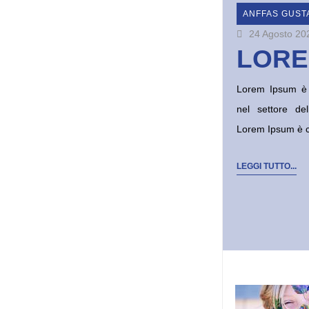
ANFFAS GUSTALLA
ANFFAS GUST
24 Agosto 2020
24 Agosto 20
LOREM IPSUM
LORE
Lorem Ipsum è un testo segnaposto utilizzato
Lorem Ipsum è u
nel settore della tipografia e della stampa.
nel settore del
Lorem Ipsum è considerato il testo segnaposto
Lorem Ipsum è c
LEGGI TUTTO...
LEGGI TUTTO...