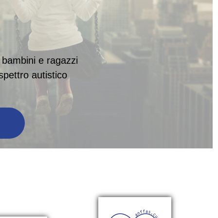
 bambini e ragazzi
spettro autistico