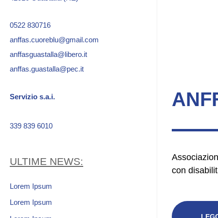
0522 830716
anffas.cuoreblu@gmail.com
anffasguastalla@libero.it
anffas.guastalla@pec.it
ANF
Servizio s.a.i.
339 839 6010
Associazion
ULTIME NEWS:
con disabilit
Lorem Ipsum
Lorem Ipsum
LEGG