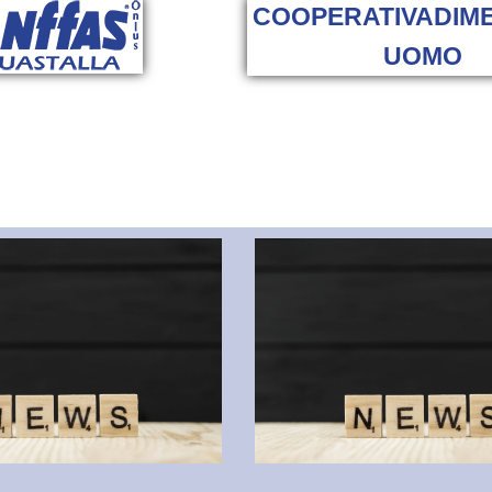
COOPERATIVA​ DIM
UOMO