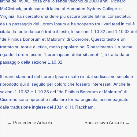
latina del 45 AC, cosa che lo rende vecchio di 2000 anni. Richard
McClintock, professore di latino al Hampden-Sydney College in
Virginia, ha ricercato una delle più oscure parole latine, consectetur,
da un passaggio del Lorem Ipsum e ha scoperto tra i vari testi in cui è
citata, la fonte da cui è tratto il testo, le sezioni 1.10.32 and 1.10.33 del
“de Finibus Bonorum et Malorum” di Cicerone. Questo testo è un
trattato su teorie di etica, molto popolare nel Rinascimento. La prima
riga del Lorem Ipsum, “Lorem ipsum dolor sit amet..”, è tratta da un
passaggio della sezione 1.10.32.
Il brano standard del Lorem Ipsum usato sin dal sedicesimo secolo è
riprodotto qui di seguito per coloro che fossero interessati. Anche le
sezioni 1.10.32 e 1.10.33 del “de Finibus Bonorum et Malorum” di
Cicerone sono riprodotte nella loro forma originale, accompagnate
dalla traduzione inglese del 1914 di H. Rackham.
NAVIGAZIONE
←
Precedente Articolo
Successivo Articolo
→
ARTICOLI