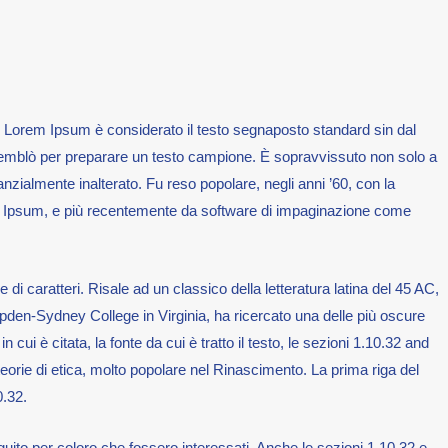
a. Lorem Ipsum è considerato il testo segnaposto standard sin dal
semblò per preparare un testo campione. È sopravvissuto non solo a
zialmente inalterato. Fu reso popolare, negli anni ’60, con la
orem Ipsum, e più recentemente da software di impaginazione come
 caratteri. Risale ad un classico della letteratura latina del 45 AC,
pden-Sydney College in Virginia, ha ricercato una delle più oscure
cui è citata, la fonte da cui è tratto il testo, le sezioni 1.10.32 and
orie di etica, molto popolare nel Rinascimento. La prima riga del
0.32.
uito per coloro che fossero interessati. Anche le sezioni 1.10.32 e