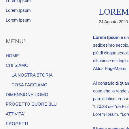
Lorem Ipsum
LOREM
Lorem Ipsum
Lorem Ipsum
24 Agosto 2020
Lorem Ipsum
è un 
MENU’:
sedicesimo secolo,
più di cinque secol
HOME
diffusione dei fogl
CHI SIAMO
Aldus PageMaker, c
LA NOSTRA STORIA
Al contrario di qua
COSA FACCIAMO
cosa che lo rende v
DIMENSIONE UOMO
parole latine, conse
PROGETTO CUORE BLU
1.10.33 del “de Fin
ATTIVITA’
Lorem Ipsum, “Lorem
PROGETTI
Il brano standard d