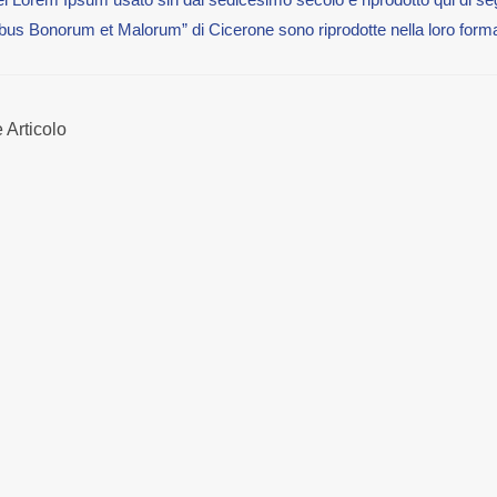
ibus Bonorum et Malorum” di Cicerone sono riprodotte nella loro forma
AZIONE
Articolo
OLI