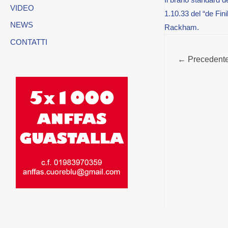
VIDEO
1.10.33 del “de Fin
NEWS
Rackham.
CONTATTI
NAVIG
←
Precedente 
ARTIC