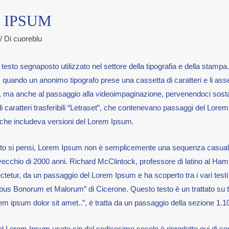
 IPSUM
/ Di
cuoreblu
testo segnaposto utilizzato nel settore della tipografia e della stamp
 quando un anonimo tipografo prese una cassetta di caratteri e li as
i, ma anche al passaggio alla videoimpaginazione, pervenendoci sostan
i di caratteri trasferibili “Letraset”, che contenevano passaggi del L
he includeva versioni del Lorem Ipsum.
nto si pensi, Lorem Ipsum non è semplicemente una sequenza casuale di
ecchio di 2000 anni. Richard McClintock, professore di latino al Ham
ctetur, da un passaggio del Lorem Ipsum e ha scoperto tra i vari testi in 
ibus Bonorum et Malorum” di Cicerone. Questo testo è un trattato su te
 ipsum dolor sit amet..”, è tratta da un passaggio della sezione 1.1
el Lorem Ipsum usato sin dal sedicesimo secolo è riprodotto qui di seg