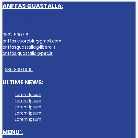
ANFFAS GUASTALLA:
Via S. Giuseppe, 9,
42016 Guastalla (RE)
0522 830716
anffas.cuoreblu@gmail.com
anffasguastalla@libero.it
anffas.guastalla@pec.it
Servizio s.a.i.
339 839 6010
ULTIME NEWS:
Lorem Ipsum
Lorem Ipsum
Lorem Ipsum
Lorem Ipsum
Lorem Ipsum
MENU’: